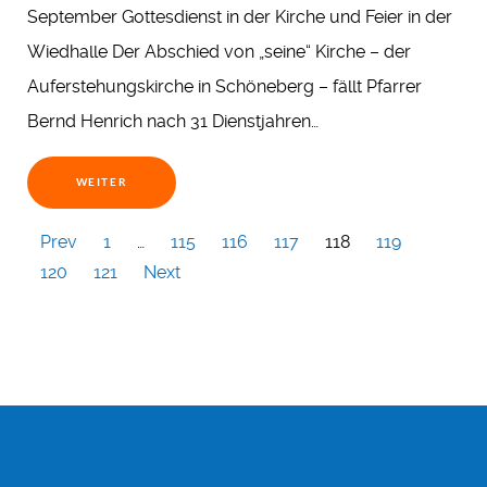
September Gottesdienst in der Kirche und Feier in der
Wiedhalle Der Abschied von „seine“ Kirche – der
Auferstehungskirche in Schöneberg – fällt Pfarrer
Bernd Henrich nach 31 Dienstjahren…
WEITER
Prev
1
…
115
116
117
118
119
120
121
Next