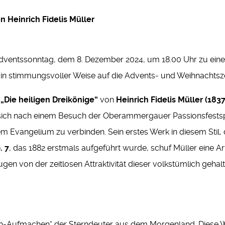
n Heinrich Fidelis Müller
Adventssonntag, dem 8. Dezember 2024, um 18.00 Uhr zu eine
r in stimmungsvoller Weise auf die Advents- und Weihnachtsz
m
„Die heiligen Dreikönige“
von
Heinrich Fidelis Müller (183
sich nach einem Besuch der Oberammergauer Passionsfestspi
em Evangelium zu verbinden. Sein erstes Werk in diesem Stil,
. 7
, das 1882 erstmals aufgeführt wurde, schuf Müller eine A
en von der zeitlosen Attraktivität dieser volkstümlich gehal
ich-Aufmachen“ der Sterndeuter aus dem Morgenland. Diese 