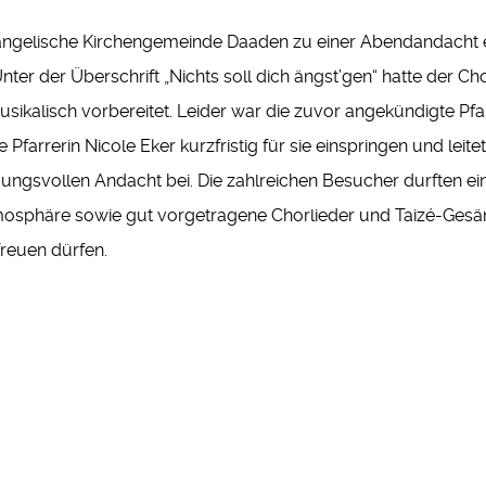
angelische Kirchengemeinde Daaden zu einer Abendandacht ei
ter der Überschrift „Nichts soll dich ängst’gen“ hatte der C
sikalisch vorbereitet. Leider war die zuvor angekündigte Pfar
farrerin Nicole Eker kurzfristig für sie einspringen und leite
ungsvollen Andacht bei. Die zahlreichen Besucher durften ei
osphäre sowie gut vorgetragene Chorlieder und Taizé-Gesäng
freuen dürfen.