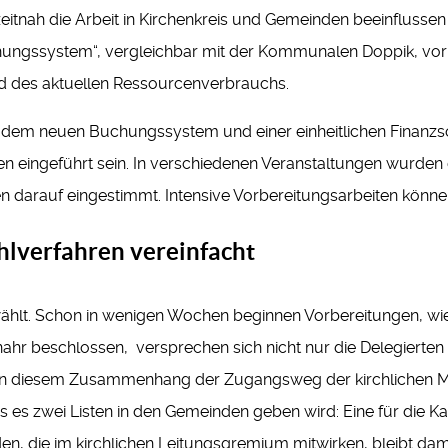
itnah die Arbeit in Kirchenkreis und Gemeinden beeinflussen 
hungssystem“, vergleichbar mit der Kommunalen Doppik, vor
nd des aktuellen Ressourcenverbrauchs.
 dem neuen Buchungssystem und einer einheitlichen Finanzs
n eingeführt sein. In verschiedenen Veranstaltungen wurden d
 darauf eingestimmt. Intensive Vorbereitungsarbeiten könn
lverfahren vereinfacht
ählt. Schon in wenigen Wochen beginnen Vorbereitungen, wi
nahr beschlossen, versprechen sich nicht nur die Delegierten
e in diesem Zusammenhang der Zugangsweg der kirchlichen Mita
s es zwei Listen in den Gemeinden geben wird: Eine für die Kan
nden, die im kirchlichen Leitungsgremium mitwirken, bleibt dam