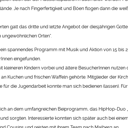
ände. Je nach Fingerfertigkeit und Böen flogen dann die wei
rten galt das dritte und letzte Angebot der diesjährigen Got
n ungewöhnlichen Orten“.
in spannendes Programm mit Musik und Aktion von 15 bis 2
rInnen eingefunden.
 kleineren Kindern vorbei und ältere BesucherInnen nutzen
 an Kuchen und frischen Waffeln gehörte. Mitglieder der Ki
für die Jugendarbeit konnte man sich bedienen (lassen). F
 sich an dem umfangreichen Beiprogramm, das HipHop-Duo „T
nd sorgten. Interessierte konnten sich später auch bei ein
nd Cousins und reisten mit ihrem Team nach Malberg an.