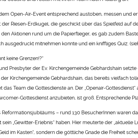
ei dem Open-Air-Event entsprechend austoben, messen und er
 der Riesen-Erdkugel, die geschickt über das Spielfeld auf 
 den Aktionen rund um die Papierflieger, es gab zudem Bastel
ch ausgedruckt mitnehmen konnte und ein kniffliges Quiz. (siehe
nnt keine Grenzen!?“
und Presbyter der Ev. Kirchengemeinde Gebhardshain setzte
 der Kirchengemeinde Gebhardshain, das bereits vielfach t
tet das Team die Gottesdienste an. Der „Openair-Gottesdiens
Newcomer-Gottesdienst anzubieten, ist groß. Entsprechende 
es Reformationsjubiläums – rund 130 BesucherInnen waren da
it sein „Gewitter-Erlebnis“ haben. Hier meuterte der „aktuelle
eld im Kasten“, sondern die göttliche Gnade die Freiheit sche