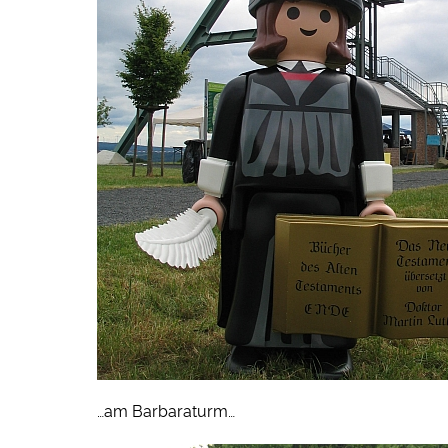
…am Barbaraturm…