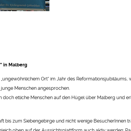
“ in Malberg
n „ungewöhnlichem Ort“ im Jahr des Reformationsjubiläums,
t junge Menschen angesprochen.
 doch etliche Menschen auf den Hügel über Malberg und erl
Luft bis zum Siebengebirge und nicht wenige BesucherInnen t
leich oben auf der Aussichtsplattform auch aktiv werden: Papi