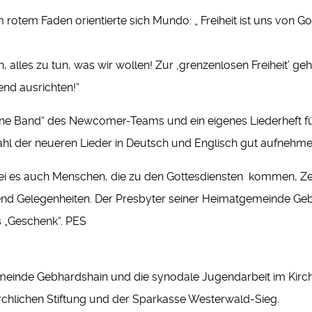
 rotem Faden orientierte sich Mundo: „ Freiheit ist uns von Got
, alles zu tun, was wir wollen! Zur ‚grenzenlosen Freiheit’ g
nd ausrichten!“
ene Band“ des Newcomer-Teams und ein eigenes Liederheft für 
hl der neueren Lieder in Deutsch und Englisch gut aufnehme
ei es auch Menschen, die zu den Gottesdiensten kommen, Ze
end Gelegenheiten. Der Presbyter seiner Heimatgemeinde Gebh
 „Geschenk“. PES
meinde Gebhardshain und die synodale Jugendarbeit im Kirch
irchlichen Stiftung und der Sparkasse Westerwald-Sieg.