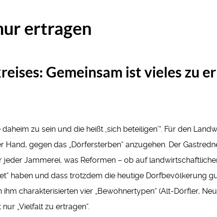
nur ertragen
reises: Gemeinsam ist vieles zu e
daheim zu sein und die heißt ‚sich beteiligen’“. Für den Land
r Hand, gegen das „Dörfersterben“ anzugehen. Der Gastredner
r jeder Jammerei, was Reformen – ob auf landwirtschaftliche
htet“ haben und dass trotzdem die heutige Dorfbevölkerung g
n ihm charakterisierten vier „Bewohnertypen“ (Alt-Dörfler, Ne
 nur „Vielfalt zu ertragen“.