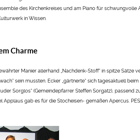
nsemble des Kirchenkreises und am Piano für schwungvolle A
ulturwerk in Wissen.
chem Charme
 bewährter Manier allerhand „Nachdenk-Stoff“ in spitze Sätze
llwach“ sein mussten. Ecker „gärtnerte“ sich tagesaktuell be
r Sorglos“ (Gemeindepfarrer Steffen Sorgatz), passend zum 
l Applaus gab es für die Stocheisen- gemäßen Apercus. PES