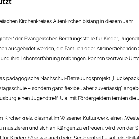
ützt
lischen Kirchenkreises Altenkirchen bislang in diesem Jahr.
gleiter“ der Evangelischen Beratungsstelle für Kinder, Jugen
en ausgebildet werden, die Familien oder Alleinerziehenden z
 und ihre Lebenserfahrung mitbringen, können wertvolle Un
st das pädagogische Nachschul-Betreuungsprojekt „Huckepack
tagsschule – sondern ganz flexibel, aber zuverlässig“ angeb
eusburg einen Jugendtreff. U.a. mit Fördergeldern lernten di
m Kirchenkreis, diesmal im Wissener Kulturwerk, einen „West
 musizieren und sich an Klängen zu erfreuen, wird von der St
 für Kinderchöre wie auch beim Seniorentreff – soll ein digi