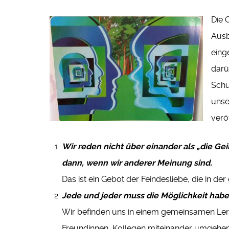
Die 
Ausb
eing
darü
Schu
unse
veröf
Wir reden nicht über einander als „die 
dann, wenn wir anderer Meinung sind.
Das ist ein Gebot der Feindesliebe, die in d
Jede und jeder muss die Möglichkeit hab
Wir befinden uns in einem gemeinsamen Ler
Freundinnen, Kollegen miteinander umgehe