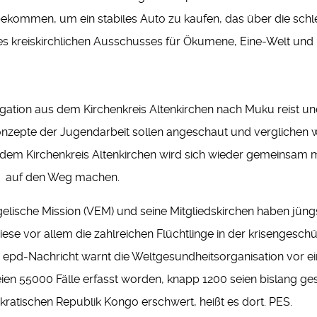
ekommen, um ein stabiles Auto zu kaufen, das über die schle
des kreiskirchlichen Ausschusses für Ökumene, Eine-Welt und 
legation aus dem Kirchenkreis Altenkirchen nach Muku reist u
onzepte der Jugendarbeit sollen angeschaut und verglichen we
us dem Kirchenkreis Altenkirchen wird sich wieder gemeinsam m
en, auf den Weg machen.
gelische Mission (VEM) und seine Mitgliedskirchen haben jüng
iese vor allem die zahlreichen Flüchtlinge in der krisengesc
 epd-Nachricht warnt die Weltgesundheitsorganisation vor e
eien 55000 Fälle erfasst worden, knapp 1200 seien bislang 
kratischen Republik Kongo erschwert, heißt es dort. PES.