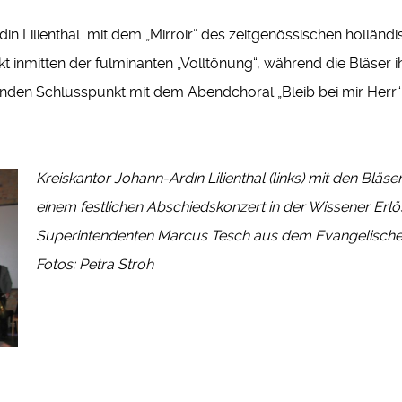
rdin Lilienthal mit dem „Mirroir“ des zeitgenössischen hol
 inmitten der fulminanten „Volltönung“, während die Bläser i
den Schlusspunkt mit dem Abendchoral „Bleib bei mir Herr“ 
Kreiskantor J
ohann-Ardin Lilienthal (links) mit den Blä
einem festlichen Abschiedskonzert in der Wissener Erlö
Superintendenten Marcus Tesch aus dem Evangelischen 
Fotos: Petra Stroh