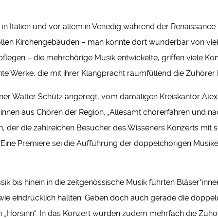
ch in Italien und vor allem in Venedig während der Renaissa
llen Kirchengebäuden – man konnte dort wunderbar von vie
pflegen – die mehrchörige Musik entwickelte, griffen viele K
te Werke, die mit ihrer Klangpracht raumfüllend die Zuhörer 
er Walter Schütz angeregt, vom damaligen Kreiskantor Alexa
r*innen aus Chören der Region. „Allesamt chorerfahren und na
n, der die zahlreichen Besucher des Wisseners Konzerts mit
. Eine Premiere sei die Aufführung der doppelchörigen Musike
ik bis hinein in die zeitgenössische Musik führten Bläser*in
wie eindrücklich hallten. Geben doch auch gerade die doppe
den „Hörsinn“. In das Konzert wurden zudem mehrfach die Zu