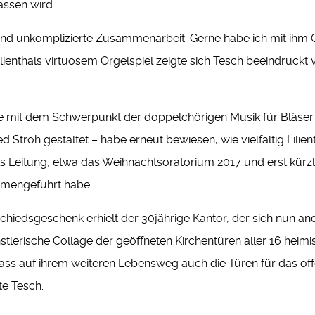
ssen wird.
 und unkomplizierte Zusammenarbeit. Gerne habe ich mit ihm G
lienthals virtuosem Orgelspiel zeigte sich Tesch beeindruc
de mit dem Schwerpunkt der doppelchörigen Musik für Bläser
Stroh gestaltet – habe erneut bewiesen, wie vielfältig Lilie
ls Leitung, etwa das Weihnachtsoratorium 2017 und erst kürz
mmengeführt habe.
chiedsgeschenk erhielt der 30jährige Kantor, der sich nun an
nstlerische Collage der geöffneten Kirchentüren aller 16 he
dass auf ihrem weiteren Lebensweg auch die Türen für das o
e Tesch.