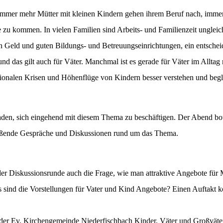
t. Immer mehr Mütter mit kleinen Kindern gehen ihrem Beruf nach, imm
 zu kommen. In vielen Familien sind Arbeits- und Familienzeit ungleich
en Geld und guten Bildungs- und Betreuungseinrichtungen, ein entschei
und das gilt auch für Väter. Manchmal ist es gerade für Väter im Alltag 
ionalen Krisen und Höhenflüge von Kindern besser verstehen und begl
aden, sich eingehend mit diesem Thema zu beschäftigen. Der Abend b
ließende Gespräche und Diskussionen rund um das Thema.
er Diskussionsrunde auch die Frage, wie man attraktive Angebote für 
 sind die Vorstellungen für Vater und Kind Angebote? Einen Auftakt 
der Ev. Kirchengemeinde Niederfischbach Kinder, Väter und Großväte