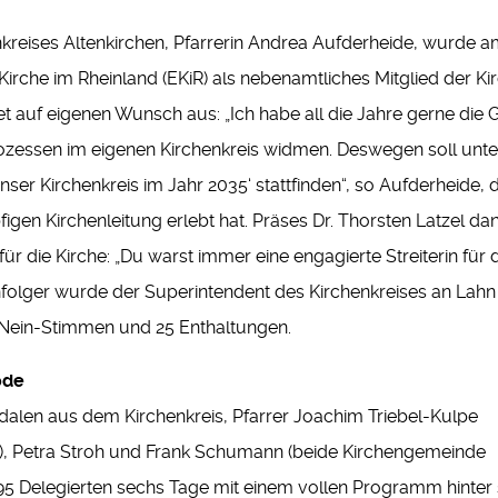
kreises Altenkirchen, Pfarrerin Andrea Aufderheide, wurde a
che im Rheinland (EKiR) als nebenamtliches Mitglied der Kir
det auf eigenen Wunsch aus: „Ich habe all die Jahre gerne die
ozessen im eigenen Kirchenkreis widmen. Deswegen soll unte
er Kirchenkreis im Jahr 2035‘ stattfinden“, so Aufderheide, di
gen Kirchenleitung erlebt hat. Präses Dr. Thorsten Latzel dank
für die Kirche: „Du warst immer eine engagierte Streiterin fü
lger wurde der Superintendent des Kirchenkreises an Lahn und
 Nein-Stimmen und 25 Enthaltungen.
ode
dalen aus dem Kirchenkreis, Pfarrer Joachim Triebel-Kulpe
, Petra Stroh und Frank Schumann (beide Kirchengemeinde
 Delegierten sechs Tage mit einem vollen Programm hinter s