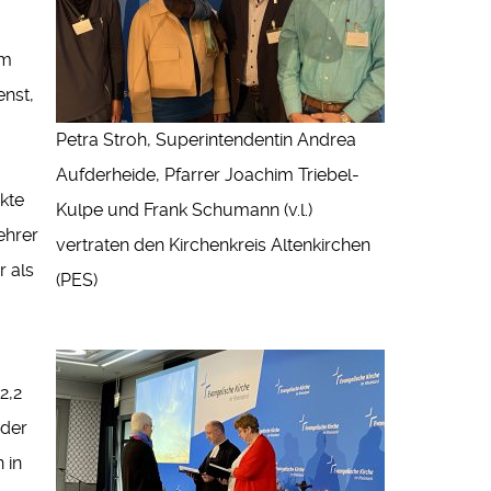
em
enst,
Petra Stroh, Superintendentin Andrea
Aufderheide, Pfarrer Joachim Triebel-
nkte
Kulpe und Frank Schumann (v.l.)
ehrer
vertraten den Kirchenkreis Altenkirchen
r als
(PES)
2,2
eder
 in