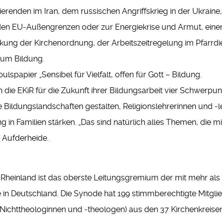
ierenden im Iran, dem russischen Angriffskrieg in der Ukraine,
den EU-Außengrenzen oder zur Energiekrise und Armut, ein
nkung der Kirchenordnung, der Arbeitszeitregelung im Pfarrdi
 um Bildung.
spapier „Sensibel für Vielfalt, offen für Gott – Bildung.
h die EKiR für die Zukunft ihrer Bildungsarbeit vier Schwerpu
zte Bildungslandschaften gestalten, Religionslehrerinnen und -l
 in Familien stärken. „Das sind natürlich alles Themen, die mi
 Aufderheide.
Rheinland ist das oberste Leitungsgremium der mit mehr als 
e in Deutschland. Die Synode hat 199 stimmberechtigte Mitgli
ichttheologinnen und -theologen) aus den 37 Kirchenkreisen