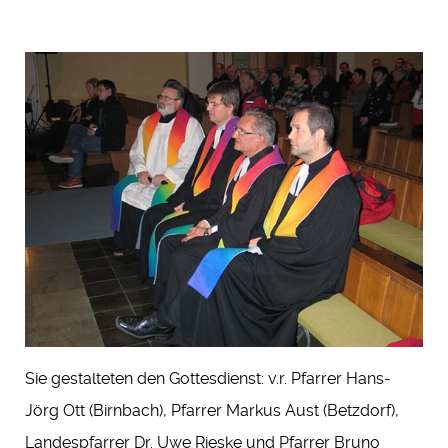
Sie gestalteten den Gottesdienst: v.r. Pfarrer Hans-
Jörg Ott (Birnbach), Pfarrer Markus Aust (Betzdorf),
Landespfarrer Dr. Uwe Rieske und Pfarrer Bruno